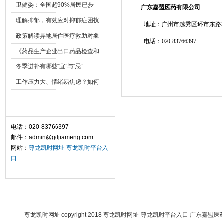
卫健委：全国超90%居民已步
广东嘉盟医药有限公司
理解抑郁，有效应对抑郁症困扰
地址：广州市越秀区环市东路36
政策解读异地居住医疗救助对象
电话：020-83766397
《药品生产企业出口药品检查和
冬季进补有哪些“宜”与“忌”
工作压力大、情绪易焦虑？如何
联系尊龙凯时平台入口 contact
电话：020-83766397
邮件：
admin@gdjiameng.com
网站：
尊龙凯时网址-尊龙凯时平台入
口
尊龙凯时网址-尊龙凯时平台入口
|
尊龙凯时网址 copyright 2018
尊龙凯时网址-尊龙凯时平台入口
广东嘉盟医药有