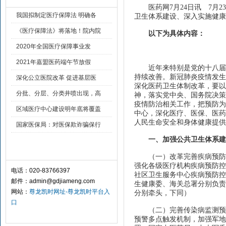
医药网7月24日讯 7月2
我国拟制定医疗保障法 明确各
卫生体系建设、深入实施健康
《医疗保障法》将落地！院内院
以下为具体内容：
2020年全国医疗保障事业发
2021年嘉盟医药端午节放假
近年来特别是党的十八届三
持续改善。新冠肺炎疫情发生
深化公立医院改革 促进基层医
深化医药卫生体制改革，要以
分批、分层、分类井喷出现，高
神，落实党中央、国务院决策
疫情防治相关工作，把预防为
区域医疗中心建设明年底将覆盖
中心，深化医疗、医保、医药
人民生命安全和身体健康提供
国家医保局：对医保欺诈骗保行
一、加强公共卫生体系建
联系尊龙凯时平台入口 contact
（一）改革完善疾病预防控
强化各级医疗机构疾病预防控
电话：020-83766397
社区卫生服务中心疾病预防控
邮件：
admin@gdjiameng.com
生健康委、海关总署分别负责
网站：
尊龙凯时网址-尊龙凯时平台入
分别牵头，下同）
口
（二）完善传染病监测预警
预警多点触发机制，加强军地