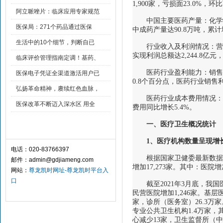
1,900家，亏损面23.0%，
阿立哌唑片：临床应用专家规范
中国主要医药产量：化学药和
医保局：271个药品通过医保
中成药产量达90.8万吨，累计增
生活中的10个细节，判断自已
行业收入及利润情况：营业收
实现利润总额达2,244.8亿元
临床评价管理指南定调！基药、
医药行业盈利能力：销售利润
医保电子凭证全渠道激活用户已
0.8个百分点，医药行业销售利
弘扬革命精神，赓续红色血脉，
医药行业成本费用情况：财务费
医保改革不断迈入深水区 用全
费用同比增长5.4%。
一、医疗卫生概况统计
联系尊龙凯时平台入口 contact
1
、医疗机构数量呈现增
电话：020-83766397
根据国家卫健委最新数据显示，
邮件：
admin@gdjiameng.com
增加17,273家。其中：医院增
网站：
尊龙凯时网址-尊龙凯时平台入
口
截至2021年3月底，我国医院
民营医院增加1,246家。基层
家，诊所（医务室）26.3万
专业公共卫生机构1.4万家，其
心减少13家，卫生监督所（中