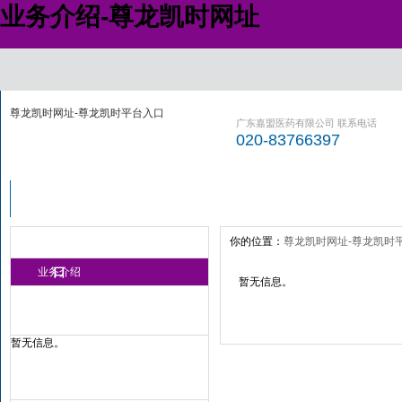
业务介绍-尊龙凯时网址
尊龙凯时网址-尊龙凯时平台入口
广东嘉盟医药有限公司 联系电话
020-83766397
尊龙凯时网址-
尊龙凯时平台入
新闻资讯
营销合作
尊龙凯时平台入
口的介绍
你的位置：
尊龙凯时网址-尊龙凯时
业务介绍 product
口
业务介绍
暂无信息。
热门产品 hot
暂无信息。
联系尊龙凯时平台入口 contact